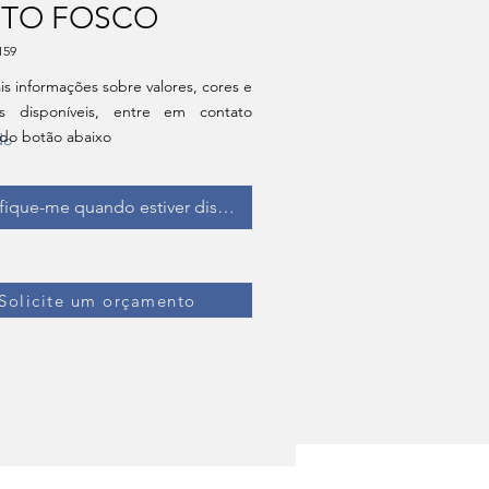
ETO FOSCO
159
is informações sobre valores, cores e
s disponíveis, entre em contato
 do botão abaixo
do
fique-me quando estiver disponível
Solicite um orçamento