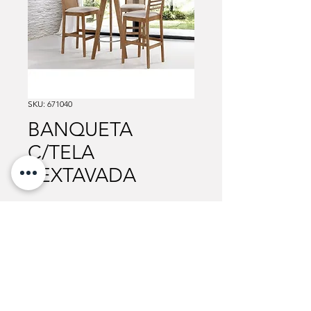
SKU: 671040
BANQUETA
C/TELA
SEXTAVADA
Para mais informações sobre valores, cores e
medidas disponíveis, entre em contato