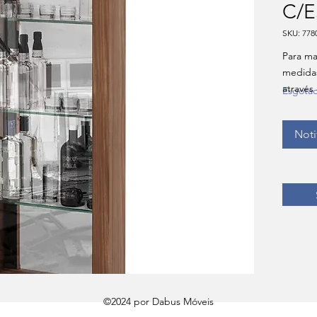
C/E
SKU: 778
Para ma
medida
através
Esgota
Noti
©2024 por Dabus Móveis