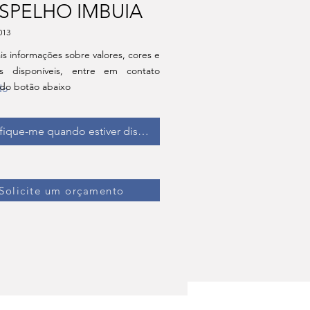
SPELHO IMBUIA
013
is informações sobre valores, cores e
s disponíveis, entre em contato
 do botão abaixo
do
fique-me quando estiver disponível
Solicite um orçamento