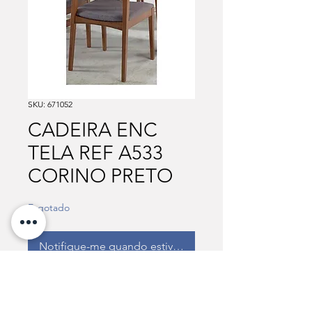
SKU: 671052
CADEIRA ENC
TELA REF A533
CORINO PRETO
Esgotado
Notifique-me quando estiver disponível