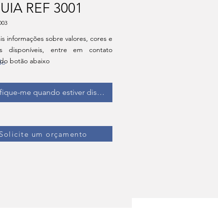
UIA REF 3001
003
is informações sobre valores, cores e
s disponíveis, entre em contato
 do botão abaixo
do
fique-me quando estiver disponível
Solicite um orçamento