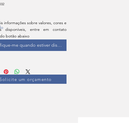
032
is informações sobre valores, cores e
do
s disponíveis, entre em contato
 do botão abaixo
fique-me quando estiver disponível
Solicite um orçamento