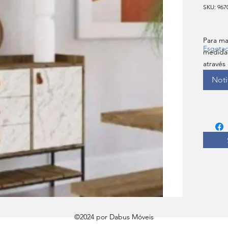
SKU: 967
Para ma
Esgota
medida
através
Noti
©2024 por Dabus Móveis