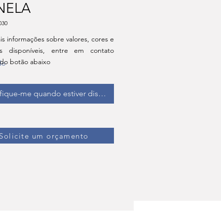
NELA
030
is informações sobre valores, cores e
s disponíveis, entre em contato
 do botão abaixo
do
fique-me quando estiver disponível
Solicite um orçamento