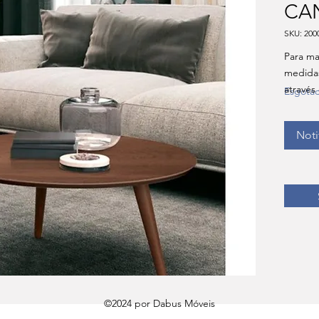
CA
SKU: 200
Para ma
medida
através
Esgota
Noti
©2024 por Dabus Móveis