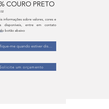
0% COURO PRETO
132
is informações sobre valores, cores e
s disponíveis, entre em contato
 do botão abaixo
do
fique-me quando estiver disponível
Solicite um orçamento