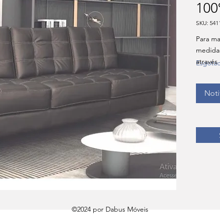
10
SKU: 541
Para ma
medida
através
Esgota
Noti
©2024 por Dabus Móveis