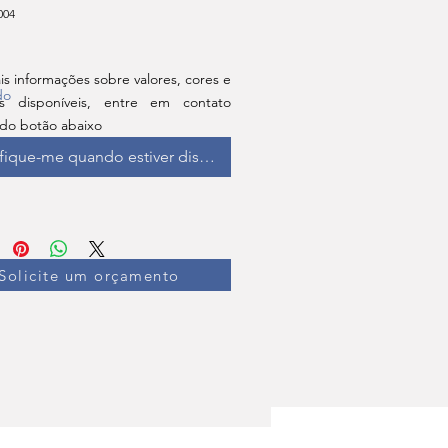
004
is informações sobre valores, cores e
do
s disponíveis, entre em contato
 do botão abaixo
fique-me quando estiver disponível
Solicite um orçamento