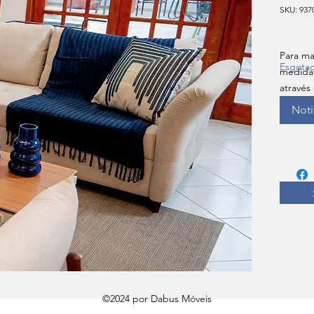
SKU: 937
Para ma
Esgota
medida
através
Noti
©2024 por Dabus Móveis